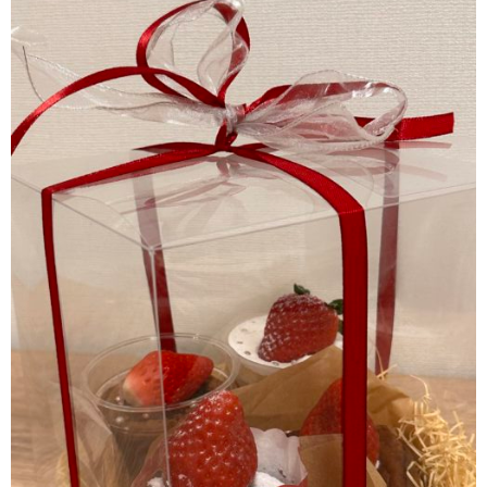
来
ス
師
ア
事
メ
紹
ク
情
介
セ
報
ス・
診
療
時
間