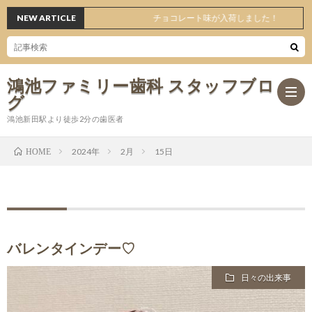
NEW ARTICLE
チョコレート味が入荷しました！
鴻池ファミリー歯科 スタッフブロ
グ
鴻池新田駅より徒歩2分の歯医者
2024年
2月
15日
HOME
ホ
ー
日々
ム
の
オ
バレンタインデー♡
日々の出来事
出
ス
医