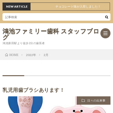
NEW ARTICLE
チョコレート味が入荷しました！
鴻池ファミリー歯科 スタッフブロ
グ
鴻池新田駅より徒歩2分の歯医者
2022年
2月
HOME
ホ
ー
日々
ム
の
オ
乳児用歯ブラシあります！
日々の出来事
出
ス
医