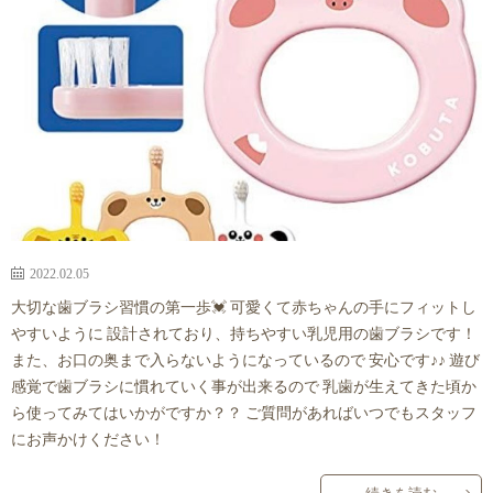
来
ス
師
ア
事
メ
紹
ク
情
介
セ
報
ス・
診
2022.02.05
大切な歯ブラシ習慣の第一歩💓 可愛くて赤ちゃんの手にフィットし
療
やすいように 設計されており、持ちやすい乳児用の歯ブラシです！
また、お口の奥まで入らないようになっているので 安心です♪♪ 遊び
時
感覚で歯ブラシに慣れていく事が出来るので 乳歯が生えてきた頃か
ら使ってみてはいかがですか？？ ご質問があればいつでもスタッフ
間
にお声かけください！