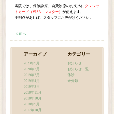
当院では、保険診療、自費診療のお支払に
クレジッ
トカード（VISA、マスター）
が使えます。
一般歯科
不明点があれば、スタッフにお声がけください。
小児歯科
口腔外科
ホワイトニング
前へ
訪問歯科
インプラント
自費診療
アーカイブ
カテゴリー
矯正歯科
2023年9月
お知らせ
2020年2月
お知らせ一覧
院内紹介
2019年7月
休診
2019年4月
未分類
よくある質問
2019年2月
リンク
2018年11月
2018年10月
アクセス・診療時間
2018年9月
ブログ
2017年10月