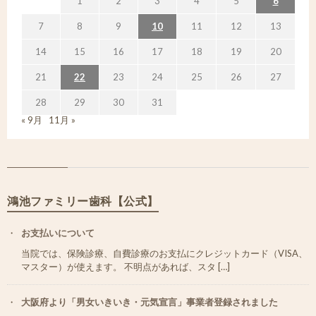
1
2
3
4
5
6
7
8
9
10
11
12
13
14
15
16
17
18
19
20
21
22
23
24
25
26
27
28
29
30
31
« 9月
11月 »
鴻池ファミリー歯科【公式】
お支払いについて
当院では、保険診療、自費診療のお支払にクレジットカード（VISA、
マスター）が使えます。 不明点があれば、スタ […]
大阪府より「男女いきいき・元気宣言」事業者登録されました