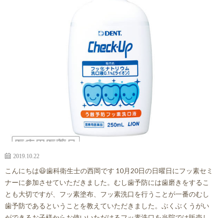
来
ス
師
ア
事
メ
紹
ク
情
介
セ
報
ス・
診
療
2019.10.22
時
こんにちは😃歯科衛生士の西岡です 10月20日の日曜日にフッ素セミ
ナーに参加させていただきました。むし歯予防には歯磨きをするこ
間
とも大切ですが、フッ素塗布、フッ素洗口を行うことが一番のむし
歯予防であるということを教えていただきました。ぶくぶくうがい
ができるお子様からお使いいただけるフッ素洗口を当院では販売し