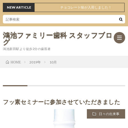
NEW ARTICLE
チョコレート味が入荷しました！
鴻池ファミリー歯科 スタッフブロ
グ
鴻池新田駅より徒歩2分の歯医者
2019年
10月
HOME
ホ
ー
日々
ム
の
オ
フッ素セミナーに参加させていただきました
日々の出来事
出
ス
医