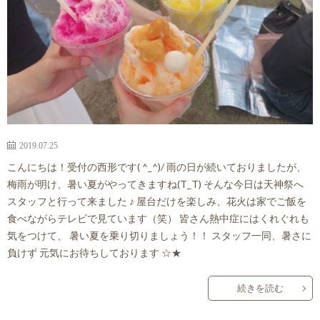
来
ス
師
ア
事
メ
紹
ク
情
介
セ
報
ス・
2019.07.25
診
こんにちは！受付の西形です( ^_^)/ 雨の日が続いておりましたが、
梅雨が明け、暑い夏がやってきますね(T_T) そんな今日は天神祭へ
スタッフと行って来ました ♪ 屋台だけを楽しみ、花火は家でご飯を
療
食べながらテレビで見ています（笑） 皆さん熱中症にはくれぐれも
気をつけて、 暑い夏を乗り切りましょう！！ スタッフ一同、暑さに
時
負けず 元気にお待ちしております ☆★
間
続きを読む