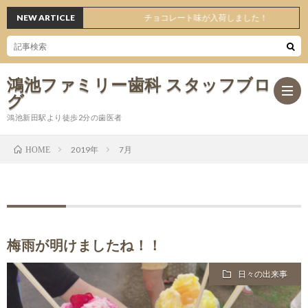
NEW ARTICLE
チョコレート味が入荷しました！
鴻池ファミリー歯科 スタッフブロ
グ
鴻池新田駅より徒歩2分の歯医者
2019年
7月
HOME
ホ
ー
日々
ム
の
オ
梅雨が明けましたね！！
日々の出来事
出
ス
医