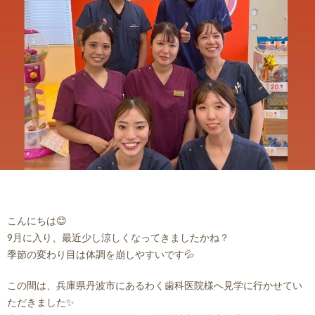
来
ス
師
ア
事
メ
紹
ク
情
介
セ
報
ス・
診
療
こんにちは😊
時
9月に入り、最近少し涼しくなってきましたかね？
季節の変わり目は体調を崩しやすいです💦
間
この間は、兵庫県丹波市にあるわく歯科医院様へ見学に行かせてい
ただきました✨