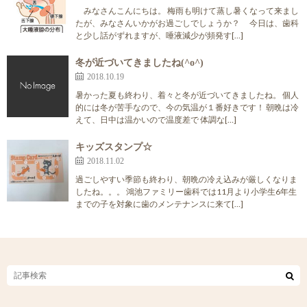
みなさんこんにちは。 梅雨も明けて蒸し暑くなって来まし
たが、みなさんいかがお過ごしでしょうか？ 今日は、歯科
と少し話がずれますが、唾液減少が頻発す[…]
冬が近づいてきましたね(^o^)
2018.10.19
暑かった夏も終わり、着々と冬が近づいてきましたね。 個人
的には冬が苦手なので、今の気温が１番好きです！ 朝晩は冷
えて、日中は温かいので温度差で 体調な[…]
キッズスタンプ☆
2018.11.02
過ごしやすい季節も終わり、朝晩の冷え込みが厳しくなりま
したね。。。 鴻池ファミリー歯科では11月より小学生6年生
までの子を対象に歯のメンテナンスに来て[…]