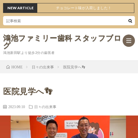
NEW ARTICLE
チョコレート味が入荷しました！
鴻池ファミリー歯科 スタッフブロ
グ
鴻池新田駅より徒歩2分の歯医者
日々の出来事
医院見学へ👣
HOME
ホ
医院見学へ👣
ー
日々
2023.09.10
日々の出来事
ム
の
オ
出
ス
医