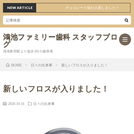
NEW ARTICLE
チョコレート味が入荷しました！
鴻池ファミリー歯科 スタッフブロ
グ
鴻池新田駅より徒歩2分の歯医者
日々の出来事
新しいフロスが入りました！
HOME
ホ
新しいフロスが入りました！
ー
日々
2020.10.16
日々の出来事
ム
の
オ
出
ス
医