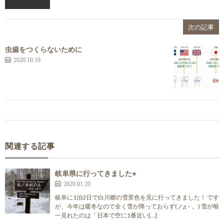
次の記事
虫歯をつくらないために
2020.10.19
関連する記事
岐阜県に行ってきました⭐︎
2020.01.20
岐阜に1泊2日で白川郷の雪景色を見に行ってきました！ です
が、今年は暖冬なので全く雪が降っておらず(ノд・。) 雪が唯
一見れたのは「日本で空に1番近い[…]