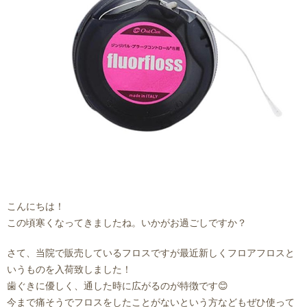
来
ス
師
ア
事
メ
紹
ク
情
介
セ
報
ス・
診
療
こんにちは！
この頃寒くなってきましたね。いかがお過ごしですか？
時
さて、当院で販売しているフロスですが最近新しくフロアフロスと
間
いうものを入荷致しました！
歯ぐきに優しく、通した時に広がるのが特徴です😊
今まで痛そうでフロスをしたことがないという方などもぜひ使って